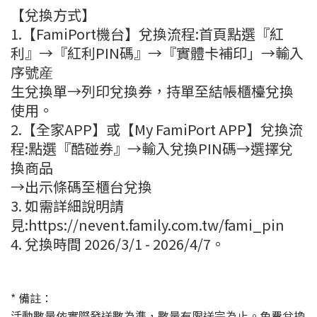
【兌換方式】
1.【FamiPort機台】兌換流程:首頁點選『紅
利』→『紅利PIN碼』→『實體卡補印」→輸入
序號産
生兌換單→列印兌換券，持單至結帳櫃檯兌換
使用。
2.【全家APP】或【My FamiPort APP】兌換流
程:點選『酷碰券』→輸入兌換PIN碼→選擇兌
換商品
→出示條碼至櫃台兌換
3. 如需詳細說明請
見:https://nevent.family.com.tw/fami_pin
4. 兌換時間 2026/3/1 - 2026/4/7。
* 備註：
活動數量依實際發送數為準，數量有限送完為止。免費兌換