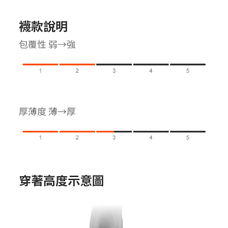
襪款說明
包覆性 弱→強
厚薄度 薄→厚
穿著高度示意圖