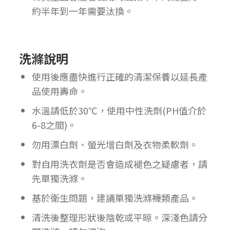
約半年到一年需要汰換。
洗滌說明
使用後應盡快進行正確的清潔保養以延長產
品使用壽命。
水溫請低於30℃，使用中性洗劑(PH值介於
6-8之間)。
勿用漂白劑、螢光增白劑及衣物柔軟劑。
對自用洗衣劑是否會造成褪色之疑慮者，請
先單獨洗滌。
基於衛生問題，建議單獨洗滌襪類產品。
清洗後整理形狀後陰乾或平晾。深淺色請分