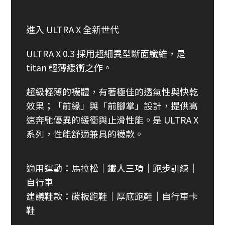
進入 ULTRA X 全新世代
ULTRA X 0.3 採用超細異型斷面纖維，是
titan 輕薄緩衝之作。
超級輕薄的襪體，有著極佳的透氣性與快乾
效果；「前緣」與「前腳掌」設計，提供高
速奔馳優異的緩衝與止滑性能。是 ULTRA X
系列，性能舒適兼具的襪款。
適用運動：馬拉松｜鐵人三項｜跑步訓練｜
自行車
建議鞋款：碳板跑鞋｜厚底跑鞋｜自行車卡
鞋