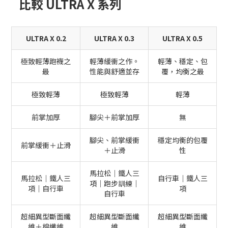
比較 ULTRA X 系列
ULTRA X 0.2
ULTRA X 0.3
ULTRA X 0.5
極致輕薄跑襪之
輕薄緩衝之作。
輕薄、穩定、包
最
性能與舒適並存
覆，均衡之最
極致輕薄
極致輕薄
輕薄
前掌加厚
腳尖＋前掌加厚
無
腳尖、前掌緩衝
穩定均衡的包覆
前掌緩衝＋止滑
＋止滑
性
馬拉松｜鐵人三
馬拉松｜鐵人三
自行車｜鐵人三
項｜跑步訓練｜
項｜自行車
項
自行車
超細異型斷面纖
超細異型斷面纖
超細異型斷面纖
維＋棉纖維
維
維