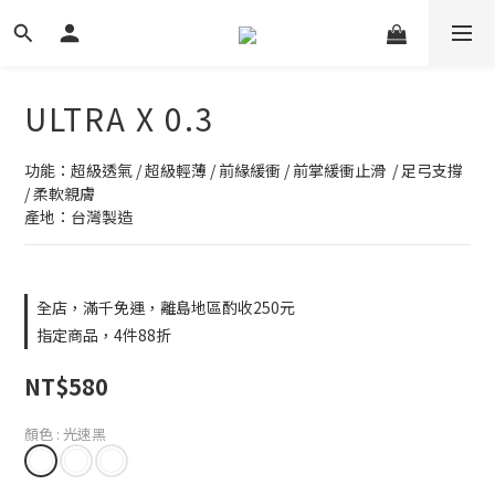
ULTRA X 0.3
功能：超級透氣 / 超級輕薄 / 前緣緩衝 / 前掌緩衝止滑  / 足弓支撐 
/ 柔軟親膚
產地：台灣製造
全店，滿千免運，離島地區酌收250元
指定商品，4件88折
NT$580
顏色
: 光速黑