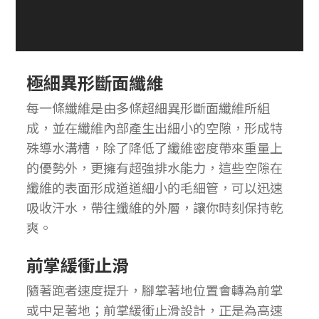
極細異形斷面纖維
每一條纖維是由多條超細異形斷面纖維所組
成，並在纖維內部產生出細小的空隙，形成特
殊導水溝槽，除了降低了纖維密度帶來重量上
的優勢外，更擁有超強排水能力，這些空隙在
纖維的表面形成道道細小的毛細管，可以迅速
吸收汗水，帶往纖維的外層，讓你時刻保持乾
爽。
前掌緩衝止滑
隨著跑者速度提升，腳掌著地位置會轉為前掌
或中足著地；前掌緩衝止滑設計，正是為高速