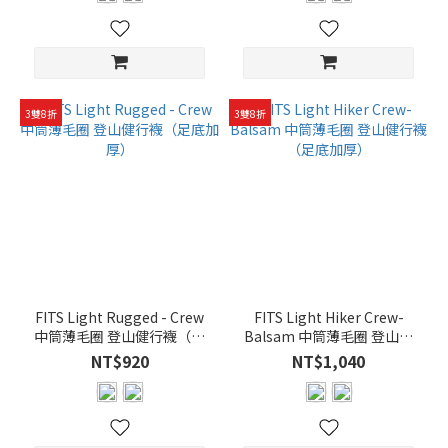
高
筒
襪
(12)
3雙8折
3雙8折
中
筒
襪
(52)
短
襪
(19)
踝
FITS Light Rugged - Crew
FITS Light Hiker Crew-
襪
中筒薄毛圈 登山健行襪（足
Balsam 中筒薄毛圈 登山健
(12)
底加厚）
行襪（足底加厚）
NT$920
NT$1,040
襪
子
厚