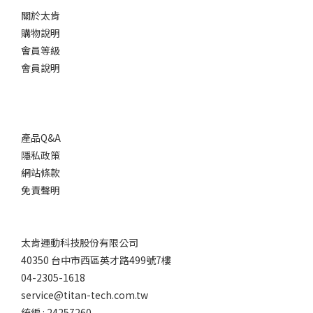
關於太肯
包
購物說明
覆-
會員等級
中
會員說明
(45)
包
覆-
中
產品Q&A
弱
(7)
隱私政策
網站條款
包
免責聲明
覆-
弱
(34)
太肯運動科技股份有限公司
材
40350 台中市西區英才路499號7樓
質、
04-2305-1618
特性
service@titan-tech.com.tw
統編 : 24257260