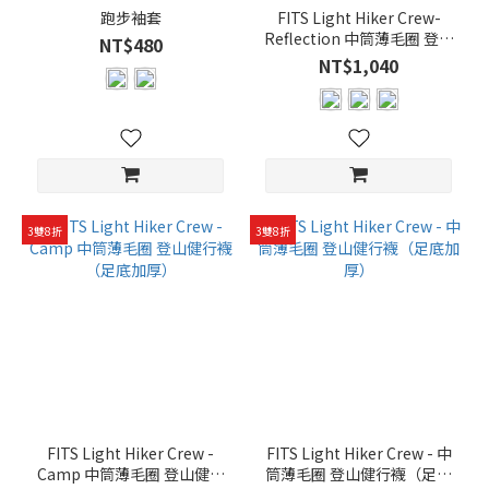
跑步袖套
FITS Light Hiker Crew-
健
Reflection 中筒薄毛圈 登山
NT$480
身
健行襪（足底加厚）
NT$1,040
房
(43)
全
部
球
類
(7)
3雙8折
3雙8折
排
球
(7)
桌
球
(5)
羽
FITS Light Hiker Crew -
FITS Light Hiker Crew - 中
球
Camp 中筒薄毛圈 登山健行
筒薄毛圈 登山健行襪（足底