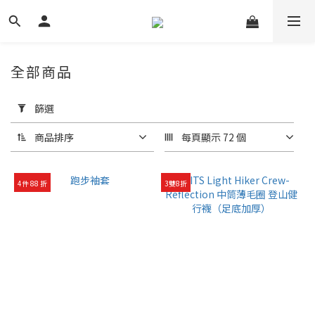
全部商品
套
用
篩選
篩
選
商品排序
每頁顯示 72 個
(0/20)
4件 88 折
3雙8折
運
動
類
型
匹
克
球
(2)