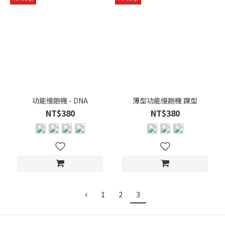
(24)
厚
度-
薄
(42)
包
覆
性
功能慢跑襪 - DNA
薄型功能慢跑襪 踝型
能
NT$380
NT$380
包
覆-
強
(1)
包
覆-
1
2
3
中
強
(12)