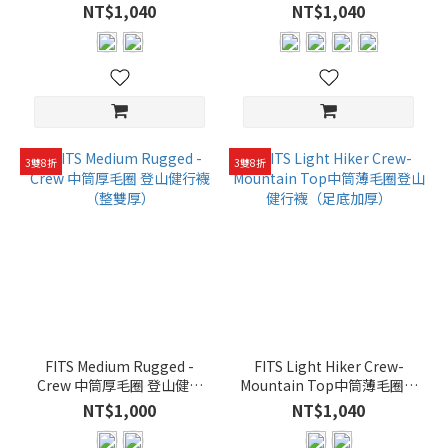
(7)
襪（足底加厚）
加厚）
NT$1,040
NT$1,040
網
球
(7)
籃
球
(7)
3雙8折
3雙8折
健
走
(34)
看
更
多
襪
FITS Medium Rugged -
FITS Light Hiker Crew-
Crew 中筒厚毛圈 登山健行
筒
Mountain Top中筒薄毛圈登
襪（整雙厚）
山健行襪（足底加厚）
高
NT$1,000
NT$1,040
度