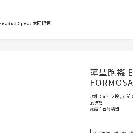
RedBull Spect 太陽眼鏡
薄型跑襪 El
FORMOS
功能：足弓支撐 / 足前防護
氣快乾
認證：台灣製造