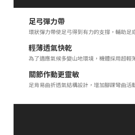
足弓彈力帶
環狀彈力帶使足弓得到有力的支撐，輔助足
輕薄透氣快乾
為了適應氣候多變山地環境，襪體採用超輕
關節作動更靈敏
足背易曲折透氣結構設計，增加腳踝彎曲活