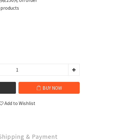
50元 on order
 products
BUY NOW
Add to Wishlist
Shipping & Payment