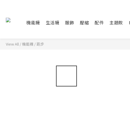
機能襪
生活襪
服飾
壓縮
配件
主題款
View All
/
機能襪
/
跑步