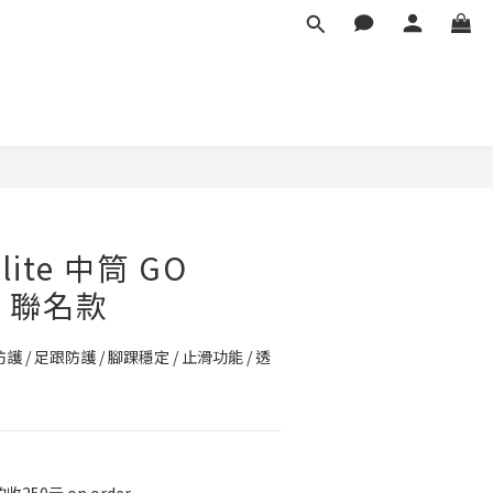
BUY NOW
ite 中筒 GO
A 聯名款
 / 足跟防護 / 腳踝穩定 / 止滑功能 / 透