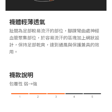
襪體輕薄透氣
趾間為足部較易流汗的部位，腳踝彎曲處神經
血管聚集部位，於容易流汗的區塊加上網狀設
計，保持足部乾爽，達到通風與保護兼具的效
用。
襪款說明
包覆性 弱→強