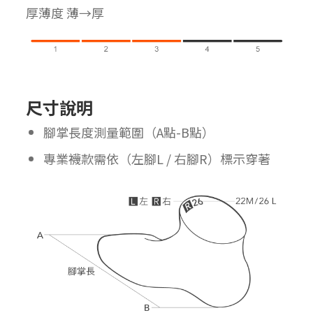
厚薄度 薄→厚
尺寸說明
腳掌長度測量範圍（A點-B點）
專業襪款需依（左腳L / 右腳R）標示穿著