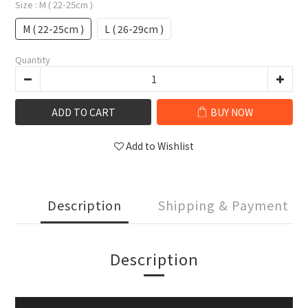
Size
: M ( 22-25cm )
M ( 22-25cm )
L ( 26-29cm )
Quantity
ADD TO CART
BUY NOW
Add to Wishlist
Description
Shipping & Payment
Description