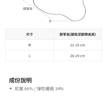
尺寸
腳掌長(腳趾至腳跟長度)
M
22-25 cm
L
26-29 cm
成份說明
尼龍 66% / 彈性纖維 34%