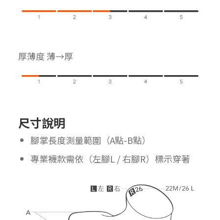
厚薄度 薄→厚
尺寸說明
腳掌長度測量範圍（A點-B點）
專業襪款需依（左腳L / 右腳R）標示穿著