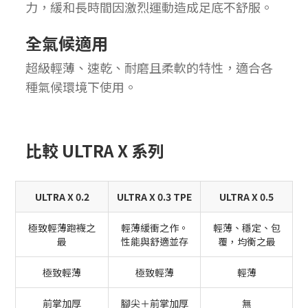
力，緩和長時間因激烈運動造成足底不舒服。
全氣候適用
超級輕薄、速乾、耐磨且柔軟的特性，適合各
種氣候環境下使用。
比較 ULTRA X 系列
ULTRA X 0.2
ULTRA X 0.3 TPE
ULTRA X 0.5
極致輕薄跑襪之
輕薄緩衝之作。
輕薄、穩定、包
最
性能與舒適並存
覆，均衡之最
極致輕薄
極致輕薄
輕薄
前掌加厚
腳尖＋前掌加厚
無