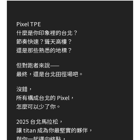
Pixel TPE
什麼是你印象裡的台北？
節奏快速？聳天高樓？
還是那些熟悉的地標？
但對跑者來說——
最終，還是台北田徑場吧。
沒錯，
所有構成台北的 Pixel，
怎麼可以少了你。
2025 台北馬拉松，
讓 titan 成為你最堅實的夥伴，
與你一起邁向終點，