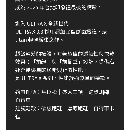
成為 2025 年台北印象裡最後的精彩。
進入 ULTRA X 全新世代
ULTRA X 0.3 採用超細異型斷面纖維，是
titan 輕薄緩衝之作。
超級輕薄的襪體，有著極佳的透氣性與快乾
效果；「前緣」與「前腳掌」設計，提供高
速奔馳優異的緩衝與止滑性能。
是 ULTRA X 系列，性能舒適兼具的襪款。
適用運動：馬拉松｜鐵人三項｜跑步訓練｜
自行車
建議鞋款：碳板跑鞋｜厚底跑鞋｜自行車卡
鞋