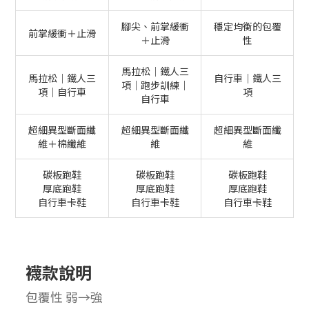
腳尖、前掌緩衝
穩定均衡的包覆
前掌緩衝＋止滑
＋止滑
性
馬拉松｜鐵人三
馬拉松｜鐵人三
自行車｜鐵人三
項｜跑步訓練｜
項｜自行車
項
自行車
超細異型斷面纖
超細異型斷面纖
超細異型斷面纖
維＋棉纖維
維
維
碳板跑鞋
碳板跑鞋
碳板跑鞋
厚底跑鞋
厚底跑鞋
厚底跑鞋
自行車卡鞋
自行車卡鞋
自行車卡鞋
襪款說明
包覆性 弱→強