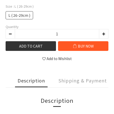
Size
: L ( 26-29cm )
L ( 26-29cm )
Quantity
ADD TO CART
BUY NOW
Add to Wishlist
Description
Shipping & Payment
Description