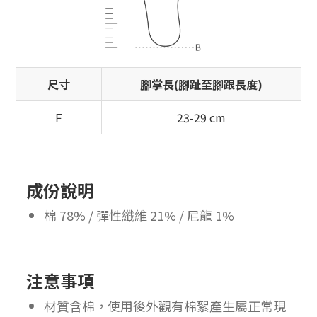
尺寸
腳掌長(腳趾至腳跟長度)
Ｆ
23-29 cm
成份說明
棉 78% / 彈性纖維 21% / 尼龍 1%
注意事項
材質含棉，使用後外觀有棉絮產生屬正常現