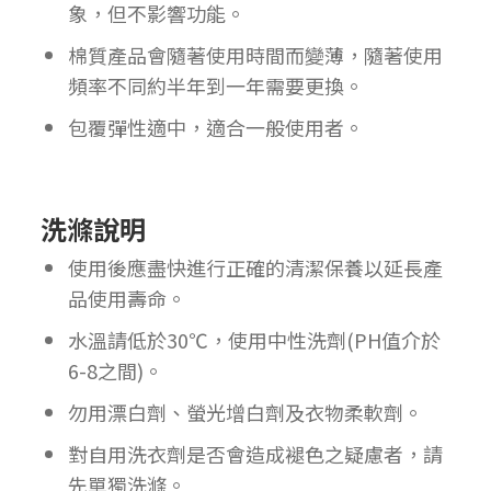
象，但不影響功能。
棉質產品會隨著使用時間而變薄，隨著使用
頻率不同約半年到一年需要更換。
包覆彈性適中，適合一般使用者。
洗滌說明
使用後應盡快進行正確的清潔保養以延長產
品使用壽命。
水溫請低於30℃，使用中性洗劑(PH值介於
6-8之間)。
勿用漂白劑、螢光增白劑及衣物柔軟劑。
對自用洗衣劑是否會造成褪色之疑慮者，請
先單獨洗滌。