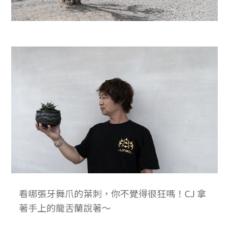
看哪張牙舞爪的葉刺，你不覺得很狂嗎！CJ 拿
著手上的龍舌蘭說著～