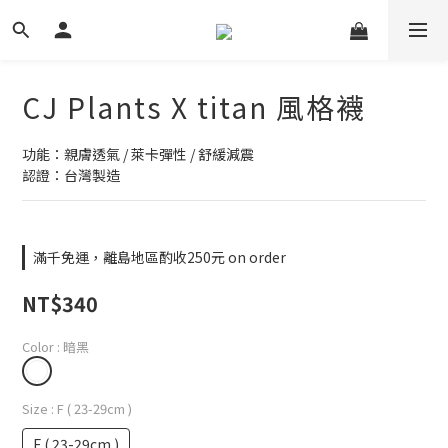
CJ Plants X titan 風格襪
功能：親膚透氣 / 萊卡彈性 / 舒緩減震
認證：台灣製造
滿千免運，離島地區酌收250元 on order
NT$340
Color
: 暗黑
Size
: F ( 23-29cm )
F ( 23-29cm )