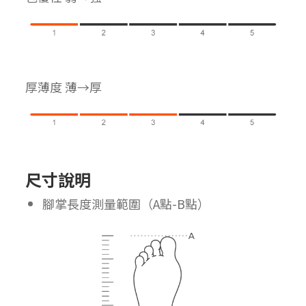
厚薄度 薄→厚
尺寸說明
腳掌長度測量範圍（A點-B點）