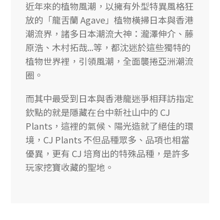
近年來的植物風潮，以擁有外型特異風格狂
放的「龍舌蘭 Agave」植物橫掃日本與香港
潮流界，諸多日本潮流大神：瀧澤伸介、藤
原浩、木村拓哉...等，都沈迷於這些獨特的
植物世界裡，引領風潮，全面襲捲亞洲潮流
圈。
而其中最受到日本與香港龍迷爭相拜訪指定
欽點的就是隱藏在台中新社山中的 CJ
Plants，這裡的氣候、陽光造就了絕佳的環
境，CJ Plants 不但品種眾多、品項也相當
優異，更有 CJ 培育出的特殊品種，是許多
玩家挖寶收藏的聖地。