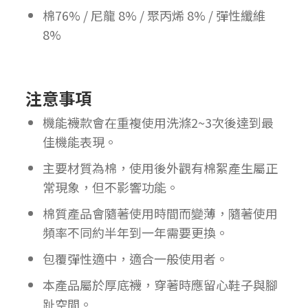
棉76% / 尼龍 8% / 聚丙烯 8% / 彈性纖維
8%
注意事項
機能襪款會在重複使用洗滌2~3次後達到最
佳機能表現。
主要材質為棉，使用後外觀有棉絮產生屬正
常現象，但不影響功能。
棉質產品會隨著使用時間而變薄，隨著使用
頻率不同約半年到一年需要更換。
包覆彈性適中，適合一般使用者。
本產品屬於厚底襪，穿著時應留心鞋子與腳
趾空間。