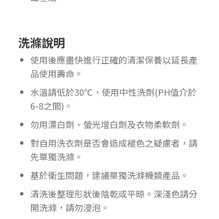
洗滌說明
使用後應盡快進行正確的清潔保養以延長產
品使用壽命。
水溫請低於30℃，使用中性洗劑(PH值介於
6-8之間)。
勿用漂白劑、螢光增白劑及衣物柔軟劑。
對自用洗衣劑是否會造成褪色之疑慮者，請
先單獨洗滌。
基於衛生問題，建議單獨洗滌襪類產品。
清洗後整理形狀後陰乾或平晾。深淺色請分
開洗滌，請勿浸泡。