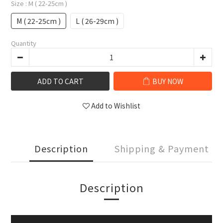
Size
: M ( 22-25cm )
M ( 22-25cm )
L ( 26-29cm )
Quantity
ADD TO CART
BUY NOW
Add to Wishlist
Description
Shipping & Payment
Description