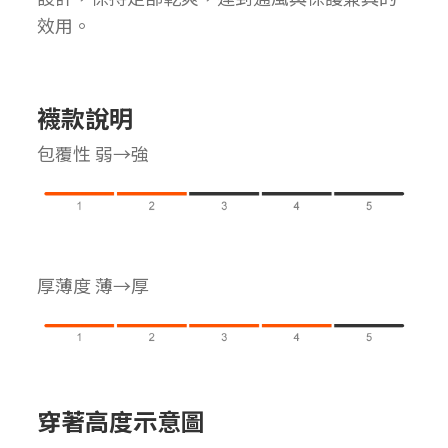
效用。
襪款說明
包覆性 弱→強
厚薄度 薄→厚
穿著高度示意圖