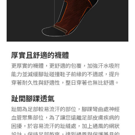
厚實且舒適的襪體
更厚實的襪體，更舒適的包覆，加強汗水吸附
能力並減緩腳趾碰撞鞋子前緣的不適感，提升
穿著耐久性與舒適性，整日穿著也無比舒適。
趾間腳踝透氣
趾間為足部較易流汗的部位，腳踝彎曲處神經
血管聚集部位，為了讓您遠離足部皮膚疾病的
困擾，於容易流汗的趾縫處，加上通風的網狀
設計，保持足部乾爽，達到通風與保護兼具的