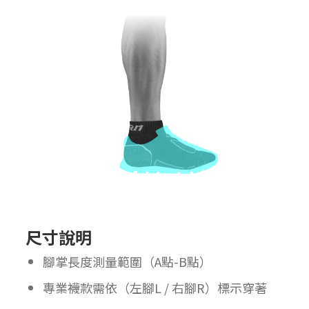
尺寸說明
腳掌長度測量範圍（A點-B點）
專業襪款需依（左腳L / 右腳R）標示穿著