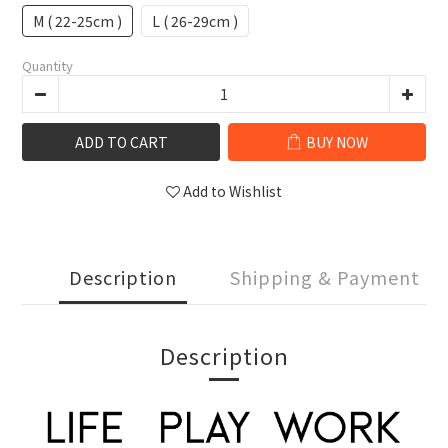
M ( 22-25cm )
L ( 26-29cm )
Quantity
ADD TO CART
BUY NOW
Add to Wishlist
Description
Shipping & Payment
Description