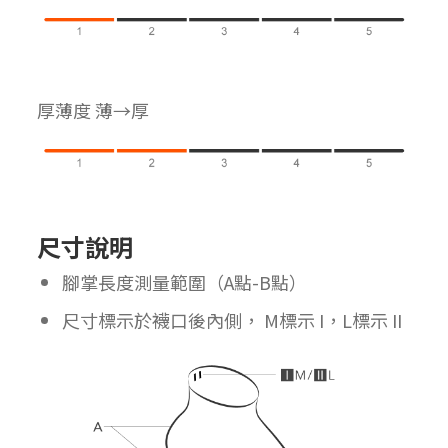
厚薄度 薄→厚
尺寸說明
腳掌長度測量範圍（A點-B點）
尺寸標示於襪口後內側， M標示 I，L標示 II