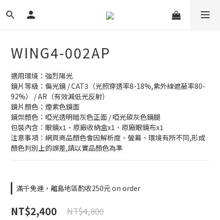
WING4-002AP
適用環境：強烈陽光
鏡片等級：偏光鏡 / CAT3（光照穿透率8-18%,紫外線遮蔽率80-
92%） / AR（有效減低光反射）
鏡片顏色：煙紫色鏡面
鏡架顏色：啞光透明暗灰色正面 / 啞光碳灰色鏡腿
包裝內含：眼鏡x1、原廠收納盒x1、原廠眼鏡布x1
注意事項：網頁商品顏色會因解析度、螢幕、環境有所不同,形成
顏色判別上的誤差,請以實品顏色為準
滿千免運，離島地區酌收250元 on order
NT$2,400
NT$4,800