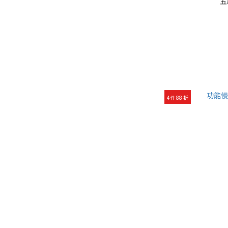
五
4件 88 折