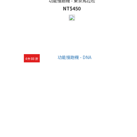
功能慢跑襪 - 東京馬拉松
NT$450
4件 88 折