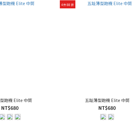
4件 88 折
跑襪 Elite 中筒
五趾薄型跑襪 Elite 中筒
NT$680
NT$680