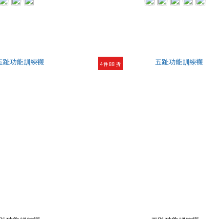
4件 88 折