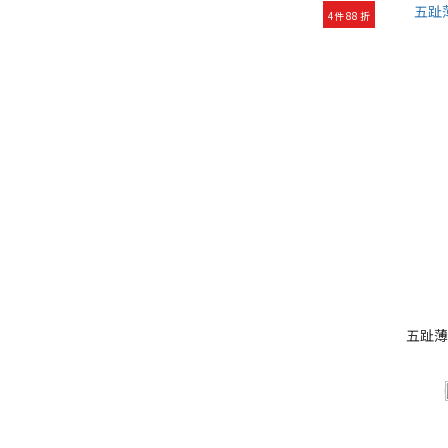
4件 88 折
五趾薄型