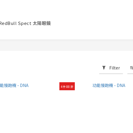
RedBull Spect 太陽眼鏡
Filter
4件 88 折