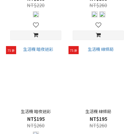
薄
NT$220
NT$260
(13)
厚
度-
薄
(17)
75 折
75 折
包
覆
性
能
包
覆-
中
弱
(2)
生活襪 暗夜迷彩
生活襪 線條局
NT$195
NT$195
包
NT$260
NT$260
覆-