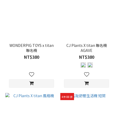
WONDERPIG TOYS x titan
CJ Plants X titan 聯名襪
聯名襪
AGAVE
NT$380
NT$380
4件 88 折