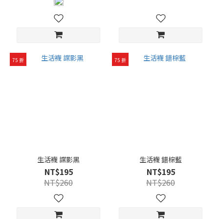
弱
(32)
材
質、
特性
75 折
75 折
五
趾
(6)
抗
菌
(2)
生活襪 諜影黑
生活襪 錯棕藍
NT$195
NT$195
NT$260
NT$260