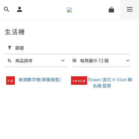
生活襪
套
用
篩選
篩
選
商品排序
每頁顯示 72 個
(0/20)
9 折
4件 88 折
襪
筒
高
度
中
筒
襪
(23)