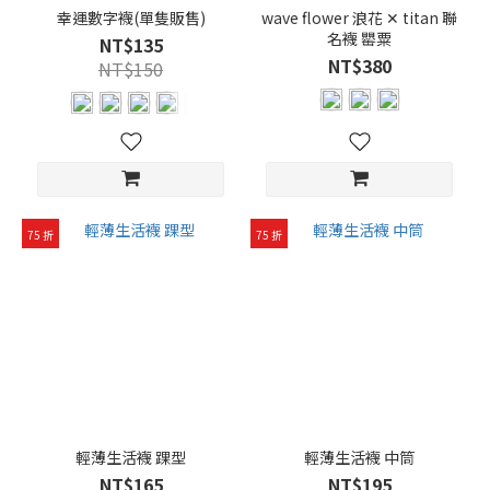
幸運數字襪(單隻販售)
wave flower 浪花 ✕ titan 聯
短
名襪 罌粟
NT$135
襪
NT$380
NT$150
(6)
踝
襪
(5)
襪
子
75 折
75 折
厚
度
厚
度-
中
(4)
厚
度-
輕薄生活襪 踝型
輕薄生活襪 中筒
中
NT$165
NT$195