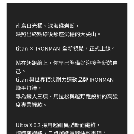
南島日光橘、深海礁岩藍，
映照出終點線後那座沉穩的大尖山。
titan × IRONMAN 全新視覺，正式上線。
站在起跑線上，你早已準備好迎接全新的自
己。
titan 與世界頂尖耐力運動品牌 IRONMAN
聯手打造，
專為鐵人三項、馬拉松與越野跑設計的高強
度專業襪款。
Ultra X 0.3 採用超細異型斷面纖維，
超輕薄襪體，具卓越透氣與快乾表現；