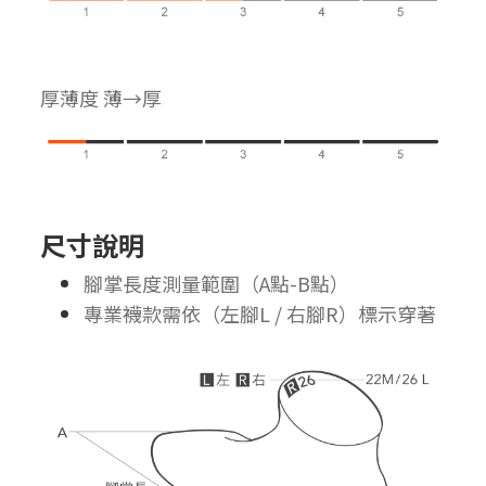
厚薄度 薄→厚
尺寸說明
腳掌長度測量範圍（A點-B點）
專業襪款需依（左腳L / 右腳R）標示穿著