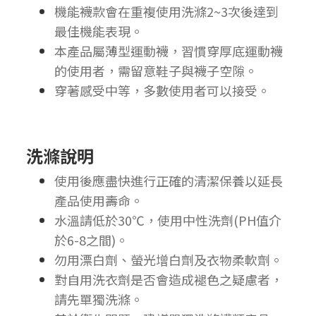
機能襪款會在重複使用洗滌2~3次後達到
最佳機能表現。
本產品屬薄型運動襪，習慣穿厚底運動襪
的使用者，需留意鞋子與襪子空隙。
穿著感受中等，多數使用者可以接受。
洗滌說明
使用後應盡快進行正確的清潔保養以延長
產品使用壽命。
水溫請低於30℃，使用中性洗劑(PH值介
於6-8之間)。
勿用漂白劑、螢光增白劑及衣物柔軟劑。
對自用洗衣劑是否會造成褪色之疑慮者，
請先單獨洗滌。