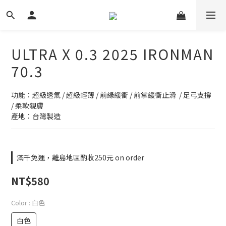
ULTRA X 0.3 2025 IRONMAN
70.3
功能：超級透氣 / 超級輕薄 / 前緣緩衝 / 前掌緩衝止滑  / 足弓支撐 
/ 柔軟親膚
產地：台灣製造
滿千免運，離島地區酌收250元 on order
NT$580
Color
: 白色
白色