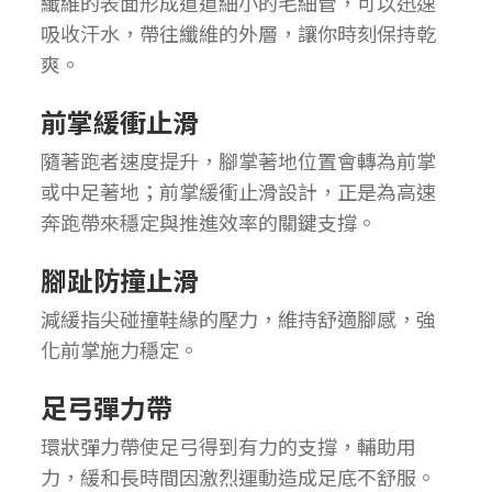
纖維的表面形成道道細小的毛細管，可以迅速
吸收汗水，帶往纖維的外層，讓你時刻保持乾
爽。
前掌緩衝止滑
隨著跑者速度提升，腳掌著地位置會轉為前掌
或中足著地；前掌緩衝止滑設計，正是為高速
奔跑帶來穩定與推進效率的關鍵支撐。
腳趾防撞止滑
減緩指尖碰撞鞋緣的壓力，維持舒適腳感，強
化前掌施力穩定。
足弓彈力帶
環狀彈力帶使足弓得到有力的支撐，輔助用
力，緩和長時間因激烈運動造成足底不舒服。