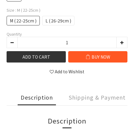
Size
: M ( 22-25cm )
M ( 22-25cm )
L ( 26-29cm )
Quantity
ADD TO CART
BUY NOW
Add to Wishlist
Description
Shipping & Payment
Description