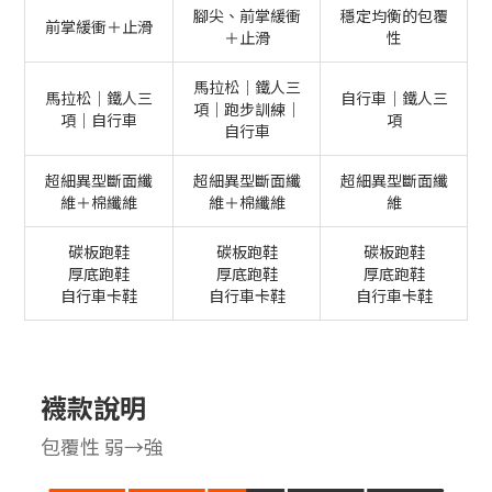
腳尖、前掌緩衝
穩定均衡的包覆
前掌緩衝＋止滑
＋止滑
性
馬拉松｜鐵人三
馬拉松｜鐵人三
自行車｜鐵人三
項｜跑步訓練｜
項｜自行車
項
自行車
超細異型斷面纖
超細異型斷面纖
超細異型斷面纖
維＋棉纖維
維＋棉纖維
維
碳板跑鞋
碳板跑鞋
碳板跑鞋
厚底跑鞋
厚底跑鞋
厚底跑鞋
自行車卡鞋
自行車卡鞋
自行車卡鞋
襪款說明
包覆性 弱→強