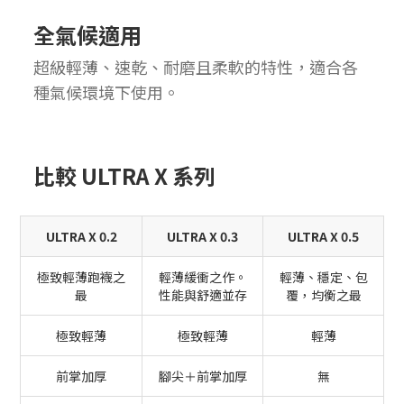
全氣候適用
超級輕薄、速乾、耐磨且柔軟的特性，適合各
種氣候環境下使用。
比較 ULTRA X 系列
ULTRA X 0.2
ULTRA X 0.3
ULTRA X 0.5
極致輕薄跑襪之
輕薄緩衝之作。
輕薄、穩定、包
最
性能與舒適並存
覆，均衡之最
極致輕薄
極致輕薄
輕薄
前掌加厚
腳尖＋前掌加厚
無