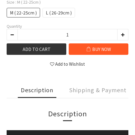
Size
: M ( 22-25cm )
M ( 22-25cm )
L ( 26-29cm )
Quantity
ADD TO CART
BUY NOW
Add to Wishlist
Description
Shipping & Payment
Description