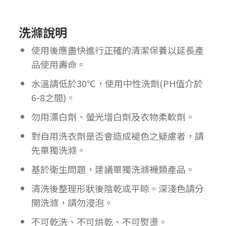
洗滌說明
使用後應盡快進行正確的清潔保養以延長產
品使用壽命。
水溫請低於30℃，使用中性洗劑(PH值介於
6-8之間)。
勿用漂白劑、螢光增白劑及衣物柔軟劑。
對自用洗衣劑是否會造成褪色之疑慮者，請
先單獨洗滌。
基於衛生問題，建議單獨洗滌襪類產品。
清洗後整理形狀後陰乾或平晾。深淺色請分
開洗滌，請勿浸泡。
不可乾洗、不可烘乾、不可熨燙。