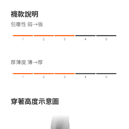
襪款說明
包覆性 弱→強
厚薄度 薄→厚
穿著高度示意圖