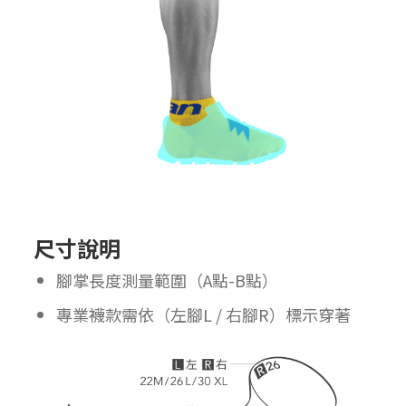
尺寸說明
腳掌長度測量範圍（A點-B點）
專業襪款需依（左腳L / 右腳R）標示穿著