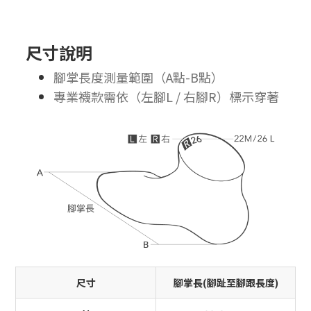
尺寸說明
腳掌長度測量範圍（A點-B點）
專業襪款需依（左腳L / 右腳R）標示穿著
尺寸
腳掌長(腳趾至腳跟長度)