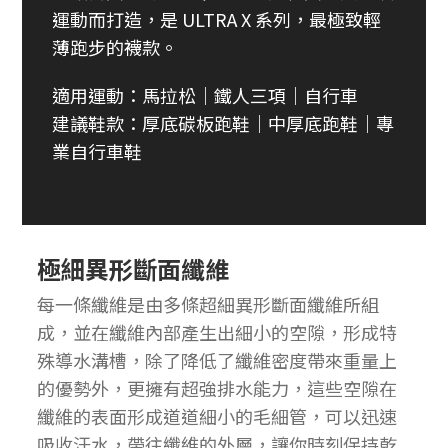
運動而打造，是 ULTRA X 系列，最極致輕
薄跑步的襪款。
適用運動：馬拉松
｜
鐵人三項
｜
自行車
建議鞋款：厚底碳板跑鞋
｜
中厚底跑鞋
｜
專
業自行車鞋
極細異形斷面纖維
每一條纖維是由多條超細異形斷面纖維所組
成，並在纖維內部產生出細小的空隙，形成特
殊導水溝槽，除了降低了纖維密度帶來重量上
的優勢外，更擁有超強排水能力，這些空隙在
纖維的表面形成道道細小的毛細管，可以迅速
吸收汗水，帶往纖維的外層，讓你時刻保持乾