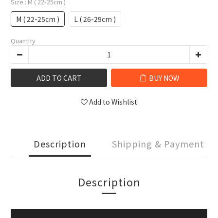
Size
: M ( 22-25cm )
M ( 22-25cm )
L ( 26-29cm )
Quantity
ADD TO CART
BUY NOW
Add to Wishlist
Description
Shipping & Payment
Description