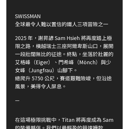
SWISSMAN
全球最令人難以置信的鐵人三項冒險之一
2025 年，謝昇諺 Sam Hsieh 將再度踏上極
限之路，橫越瑞士三座阿爾卑斯山口，展開
一段壯闊無比的征途。終點，坐落於壯麗的
艾格峰（Eiger）、門希峰（Mönch）與少
女峰（Jungfrau）山腳下。
總爬升 5750 公尺，賽道艱難險峻，但沿途
風景，美得令人屏息。
—
在這場極限挑戰中，Titan 將再度成為 Sam
的裝備夥伴。我們以最輕盈的競速襪款