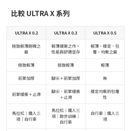
比較 ULTRA X 系列
ULTRA X 0.2
ULTRA X 0.3
ULTRA X 0.5
極致輕薄跑襪之
輕薄緩衝之作。
輕薄、穩定、包
最
性能與舒適並存
覆，均衡之最
極致輕薄
極致輕薄
輕薄
前掌加厚
腳尖＋前掌加厚
無
腳尖、前掌緩衝
穩定均衡的包覆
前掌緩衝＋止滑
＋止滑
性
馬拉松｜鐵人三
馬拉松｜鐵人三
自行車｜鐵人三
項｜跑步訓練｜
項｜自行車
項
自行車