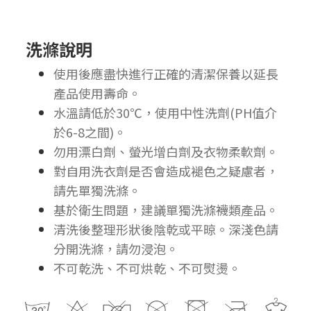
洗滌說明
使用後應盡快進行正確的清潔保養以延長
產品使用壽命。
水溫請低於30℃，使用中性洗劑(PH值介
於6-8之間)。
勿用漂白劑、螢光增白劑及衣物柔軟劑。
對自用洗衣劑是否會造成褪色之疑慮者，
請先單獨洗滌。
基於衛生問題，建議單獨洗滌襪類產品。
清洗後整理形狀後陰乾或平晾。深淺色請
分開洗滌，請勿浸泡。
不可乾洗、不可烘乾、不可熨燙。