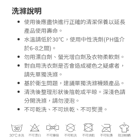
洗滌說明
使用後應盡快進行正確的清潔保養以延長
產品使用壽命。
水溫請低於30℃，使用中性洗劑(PH值介
於6-8之間)。
勿用漂白劑、螢光增白劑及衣物柔軟劑。
對自用洗衣劑是否會造成褪色之疑慮者，
請先單獨洗滌。
基於衛生問題，建議單獨洗滌襪類產品。
清洗後整理形狀後陰乾或平晾。深淺色請
分開洗滌，請勿浸泡。
不可乾洗、不可烘乾、不可熨燙。