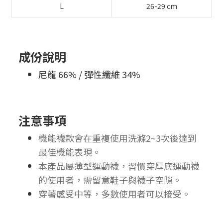
L
26-29 cm
成份說明
尼龍 66% / 彈性纖維 34%
注意事項
機能襪款會在重複使用洗滌2~3次後達到
最佳機能表現。
本產品屬薄型運動襪，習慣穿厚底運動襪
的使用者，需留意鞋子與襪子空隙。
穿著感受中等，多數使用者可以接受。