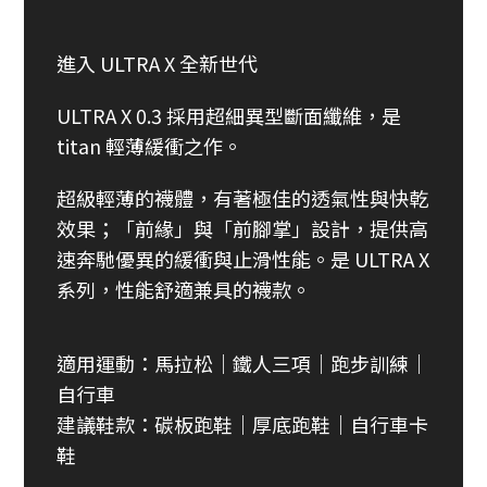
進入 ULTRA X 全新世代
ULTRA X 0.3 採用超細異型斷面纖維，是
titan 輕薄緩衝之作。
超級輕薄的襪體，有著極佳的透氣性與快乾
效果；「前緣」與「前腳掌」設計，提供高
速奔馳優異的緩衝與止滑性能。是 ULTRA X
系列，性能舒適兼具的襪款。
適用運動：馬拉松｜鐵人三項｜跑步訓練｜
自行車
建議鞋款：碳板跑鞋｜厚底跑鞋｜自行車卡
鞋