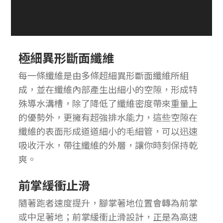
極細異形斷面纖維
每一條纖維是由多條超細異形斷面纖維所組
成，並在纖維內部產生出細小的空隙，形成特
殊導水溝槽，除了降低了纖維密度帶來重量上
的優勢外，更擁有超強排水能力，這些空隙在
纖維的表面形成道道細小的毛細管，可以迅速
吸收汗水，帶往纖維的外層，讓你時刻保持乾
爽。
前掌緩衝止滑
隨著跑者速度提升，腳掌著地位置會轉為前掌
或中足著地；前掌緩衝止滑設計，正是為高速