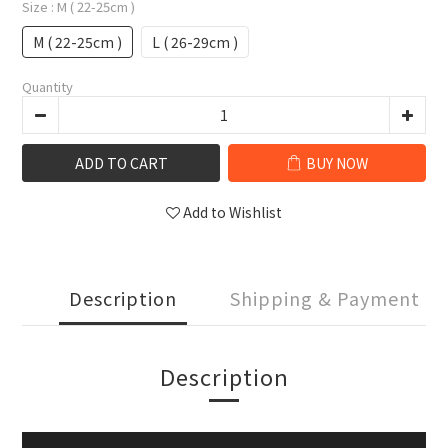
Size
: M ( 22-25cm )
M ( 22-25cm )
L ( 26-29cm )
Quantity
ADD TO CART
BUY NOW
Add to Wishlist
Description
Shipping & Payment
Description