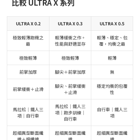
比較 ULTRA X 系列
ULTRA X 0.2
ULTRA X 0.3
ULTRA X 0.5
極致輕薄跑襪之
輕薄緩衝之作。
輕薄、穩定、包
最
性能與舒適並存
覆，均衡之最
極致輕薄
極致輕薄
輕薄
前掌加厚
腳尖＋前掌加厚
無
腳尖、前掌緩衝
穩定均衡的包覆
前掌緩衝＋止滑
＋止滑
性
馬拉松｜鐵人三
馬拉松｜鐵人三
自行車｜鐵人三
項｜跑步訓練｜
項｜自行車
項
自行車
超細異型斷面纖
超細異型斷面纖
超細異型斷面纖
維＋棉纖維
維
維