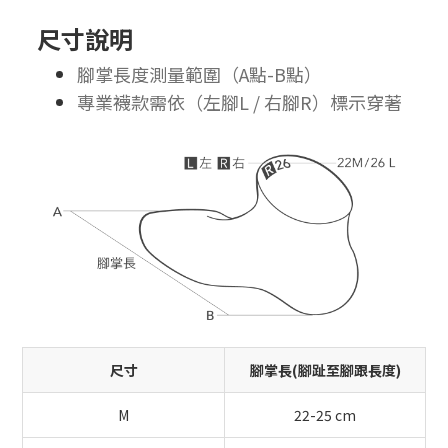
尺寸說明
腳掌長度測量範圍（A點-B點）
專業襪款需依（左腳L / 右腳R）標示穿著
尺寸
腳掌長(腳趾至腳跟長度)
M
22-25 cm