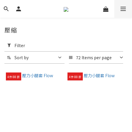
壓縮
Apply
Filter
Filter
(0/20)
Sort by
72 Items per page
運
動
4件 88 折
4件 88 折
類
型
健
身
房
(5)
全