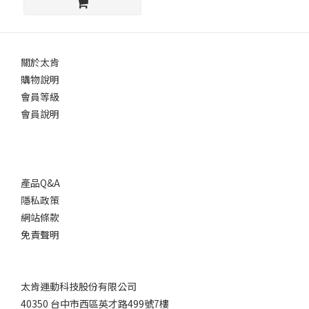
(2)
厚
度-
中
關於太肯
薄
購物說明
(3)
會員等級
會員說明
包
覆
性
能
產品Q&A
包
隱私政策
覆-
網站條款
中
強
免責聲明
(5)
太肯運動科技股份有限公司
40350 台中市西區英才路499號7樓