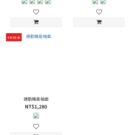
(5)
健
走
(3)
4件 88 折
戶
外
(3)
Show
more
襪
子
厚
運動機能袖套
度
NT$1,280
厚
度-
中