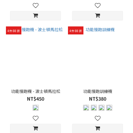
4件 88 折
4件 88 折
功能慢跑襪 - 波士頓馬拉松
功能慢跑訓練襪
NT$450
NT$380