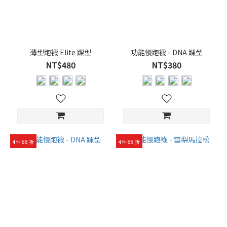
薄型跑襪 Elite 踝型
功能慢跑襪 - DNA 踝型
NT$480
NT$380
4件 88 折
4件 88 折