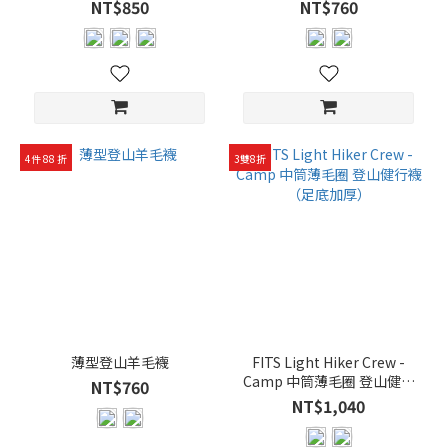
NT$850
NT$760
4件 88 折
3雙8折
薄型登山羊毛襪
FITS Light Hiker Crew -
Camp 中筒薄毛圈 登山健行
NT$760
襪（足底加厚）
NT$1,040