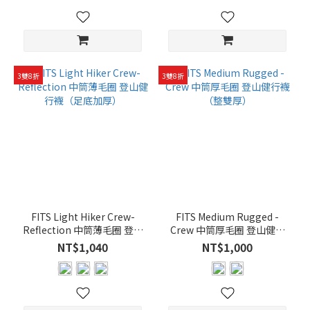
3雙8折
3雙8折
FITS Light Hiker Crew-
FITS Medium Rugged -
Reflection 中筒薄毛圈 登山
Crew 中筒厚毛圈 登山健行
健行襪（足底加厚）
襪（整雙厚）
NT$1,040
NT$1,000