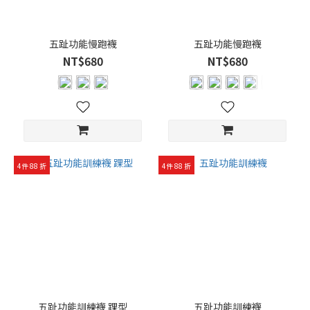
中
(45)
五趾功能慢跑襪
五趾功能慢跑襪
包
NT$680
NT$680
覆-
中
弱
(5)
包
覆-
弱
4件 88 折
4件 88 折
(2)
材
質、
特性
五
趾
(9)
五趾功能訓練襪 踝型
五趾功能訓練襪