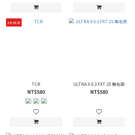
4件 88 折
TCR
ULTRA X 0.3 FXT 25 聯名款
NT$580
NT$580