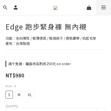
Edge 跑步緊身褲 無內襯
功能：全向彈性 / 輕薄透氣 / 吸濕排汗 / 透氣腰帶 / 抗起毛球
產地：台灣製造
滿千免運，離島地區酌收250元 on order
NT$980
Size
: S
S
M
XL
Quantity