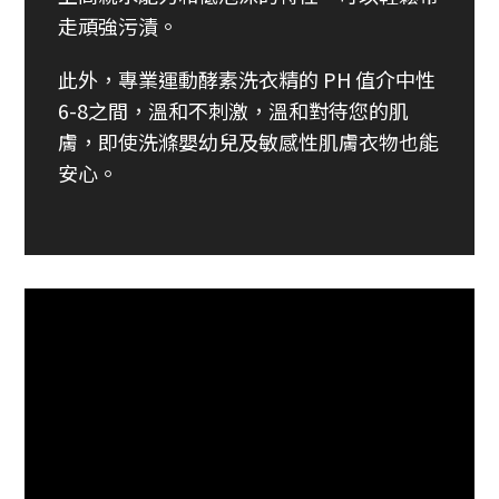
走頑強污漬。
此外，專業運動酵素洗衣精的 PH 值介中性
6-8之間，溫和不刺激，溫和對待您的肌
膚，即使洗滌嬰幼兒及敏感性肌膚衣物也能
安心。