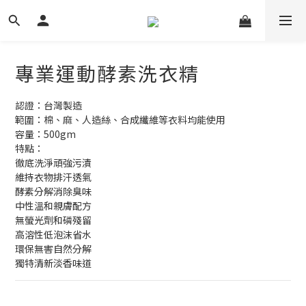
專業運動酵素洗衣精
認證：台灣製造
範圍：棉、麻、人造絲、合成纖維等衣料均能使用
容量：500gm
特點：
徹底洗淨頑強污漬
維持衣物排汗透氣
酵素分解消除臭味
中性溫和親膚配方
無螢光劑和磷殘留
高溶性低泡沫省水
環保無害自然分解
獨特清新淡香味道