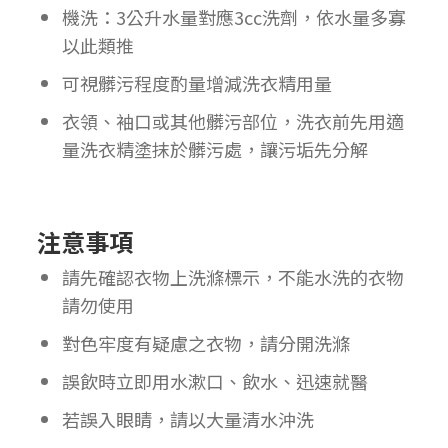
機洗：3公升水量對應3cc洗劑，依水量多寡
以此類推
可視髒污程度酌量增減洗衣精用量
衣領、袖口或其他髒污部位，洗衣前先用適
量洗衣精塗抹於髒污處，讓污垢先分解
注意事項
請先確認衣物上洗滌標示，不能水洗的衣物
請勿使用
對色牢度有疑慮之衣物，請分開洗滌
誤飲時立即用水漱口、飲水、迅速就醫
若誤入眼睛，請以大量清水沖洗