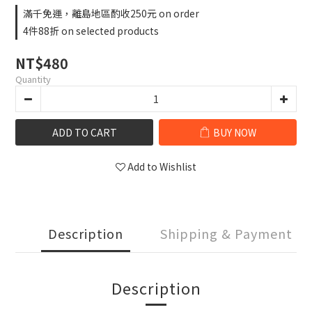
滿千免運，離島地區酌收250元 on order
4件88折 on selected products
NT$480
Quantity
ADD TO CART
BUY NOW
Add to Wishlist
Description
Shipping & Payment
Description