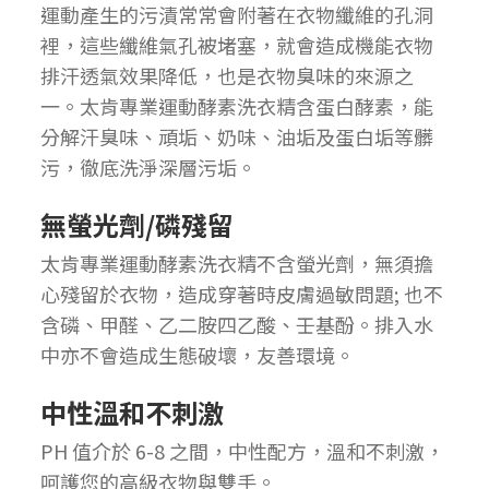
運動產生的污漬常常會附著在衣物纖維的孔洞
裡，這些纖維氣孔被堵塞，就會造成機能衣物
排汗透氣效果降低，也是衣物臭味的來源之
一。太肯專業運動酵素洗衣精含蛋白酵素，能
分解汗臭味、頑垢、奶味、油垢及蛋白垢等髒
污，徹底洗淨深層污垢。
無螢光劑/磷殘留
太肯專業運動酵素洗衣精不含螢光劑，無須擔
心殘留於衣物，造成穿著時皮膚過敏問題; 也不
含磷、甲醛、乙二胺四乙酸、壬基酚。排入水
中亦不會造成生態破壞，友善環境。
中性溫和不刺激
PH 值介於 6-8 之間，中性配方，溫和不刺激，
呵護您的高級衣物與雙手。