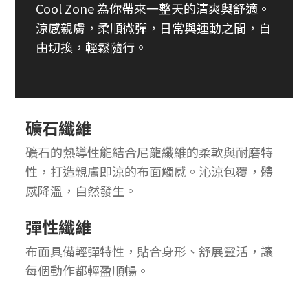
Cool Zone 為你帶來一整天的清爽與舒適。
涼感親膚，柔順微彈，日常與運動之間，自
由切換，輕鬆隨行。
礦石纖維
礦石的熱導性能結合尼龍纖維的柔軟與耐磨特
性，打造親膚即涼的布面觸感。沁涼包覆，體
感降溫，自然發生。
彈性纖維
布面具備輕彈特性，貼合身形、舒展靈活，讓
每個動作都輕盈順暢。