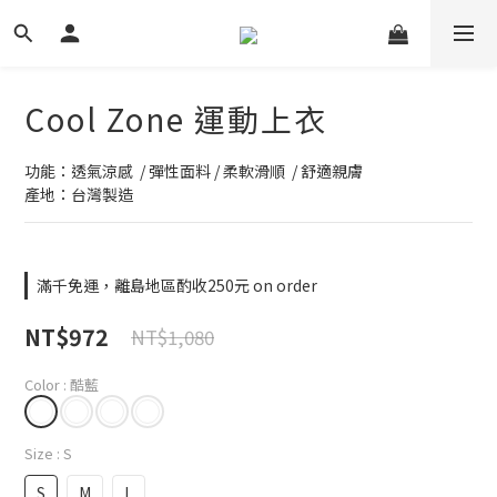
Cool Zone 運動上衣
功能：透氣涼感  / 彈性面料 / 柔軟滑順  / 舒適親膚
產地：台灣製造
滿千免運，離島地區酌收250元 on order
NT$972
NT$1,080
Color
: 酷藍
Size
: S
S
M
L