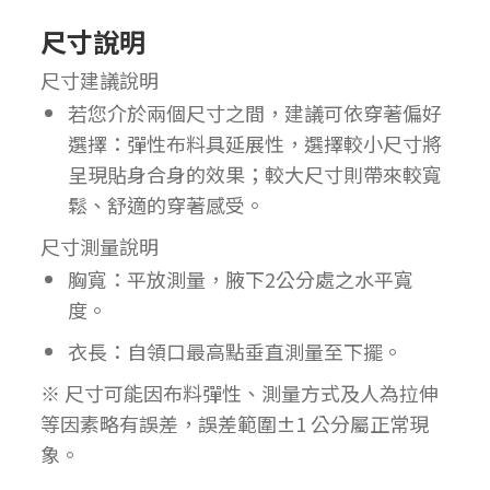
尺寸說明
尺寸建議說明
若您介於兩個尺寸之間，建議可依穿著偏好
選擇：彈性布料具延展性，選擇較小尺寸將
呈現貼身合身的效果；較大尺寸則帶來較寬
鬆、舒適的穿著感受。
尺寸測量說明
胸寬：平放測量，腋下2公分處之水平寬
度。
衣長：自領口最高點垂直測量至下擺。
※ 尺寸可能因布料彈性、測量方式及人為拉伸
等因素略有誤差，誤差範圍±1 公分屬正常現
象。