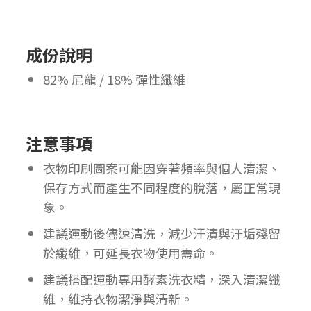
成份說明
82% 尼龍
/
18% 彈性纖維
注意事項
衣物印刷圖案可能因穿著頻率與個人清潔、
保存方式而產生不同程度的脫落，屬正常現
象。
建議運動後儘速清洗，減少汗漬與汙垢殘留
於纖維，可延長衣物使用壽命。
建議搭配運動專用酵素洗衣精，深入清潔纖
維，維持衣物潔淨與清新。