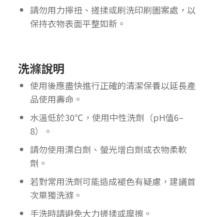
請勿用力擰扭、搓揉或刷洗印刷圖案處，以
保持衣物表面平整如新。
洗滌說明
使用後應盡快進行正確的清潔保養以延長產
品使用壽命。
水溫低於30℃，使用中性洗劑（pH值6–
8）。
請勿使用漂白劑、螢光增白劑或衣物柔軟
劑。
若對常用洗劑可能造成褪色有疑慮，建議首
次單獨洗滌。
手洗時請避免大力搓揉或摩擦。