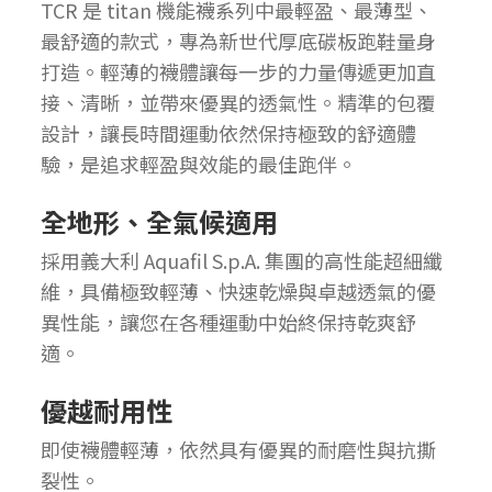
TCR 是 titan 機能襪系列中最輕盈、最薄型、
最舒適的款式，專為新世代厚底碳板跑鞋量身
打造。輕薄的襪體讓每一步的力量傳遞更加直
接、清晰，並帶來優異的透氣性。精準的包覆
設計，讓長時間運動依然保持極致的舒適體
驗，是追求輕盈與效能的最佳跑伴。
全地形、全氣候適用
採用義大利 Aquafil S.p.A. 集團的高性能超細纖
維，具備極致輕薄、快速乾燥與卓越透氣的優
異性能，讓您在各種運動中始終保持乾爽舒
適。
優越耐用性
即使襪體輕薄，依然具有優異的耐磨性與抗撕
裂性。