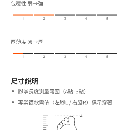
包覆性 弱→強
厚薄度 薄→厚
尺寸說明
腳掌長度測量範圍（A點-B點）
專業襪款需依（左腳L / 右腳R）標示穿著