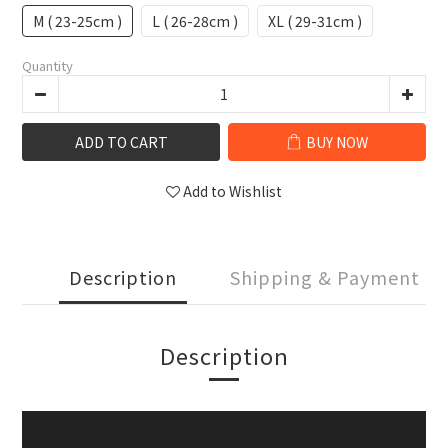
M ( 23-25cm )
L ( 26-28cm )
XL ( 29-31cm )
Quantity
ADD TO CART
BUY NOW
Add to Wishlist
Description
Shipping & Payment
Description