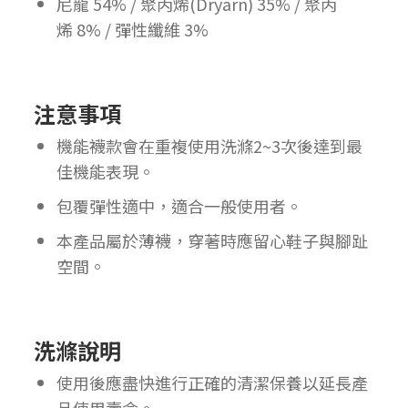
尼龍 54% / 聚丙烯(Dryarn) 35% / 聚丙
烯 8% / 彈性纖維 3%
注意事項
機能襪款會在重複使用洗滌2~3次後達到最
佳機能表現。
包覆彈性適中，適合一般使用者。
本產品屬於薄襪，穿著時應留心鞋子與腳趾
空間。
洗滌說明
使用後應盡快進行正確的清潔保養以延長產