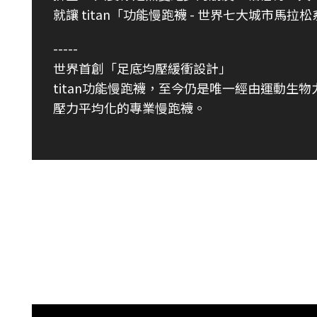
就讓 titan「功能慢跑襪 - 世界七大城市
-----
世界首創「足底均壓緩衝設計」
titan功能慢跑襪，至今仍是唯一經由運動生
壓力平均化的專業慢跑襪。