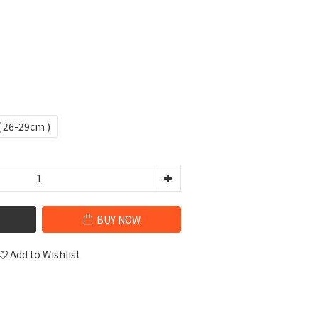
( 26-29cm )
BUY NOW
Add to Wishlist