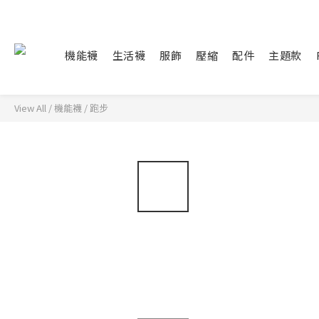
機能襪
生活襪
服飾
壓縮
配件
主題款
View All
/
機能襪
/
跑步