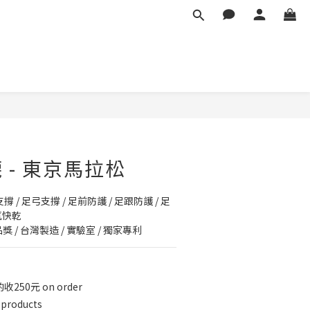
BUY NOW
 - 東京馬拉松
 / 足弓支撐 / 足前防護 / 足跟防護 / 足
氣快乾
獎 / 台灣製造 / 實驗室 / 獨家專利
50元 on order
 products