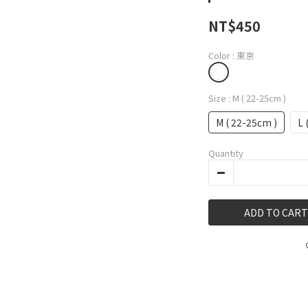
NT$450
Color
: 東京
Size
: M ( 22-25cm )
M ( 22-25cm )
L 
Quantity
ADD TO CART