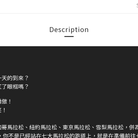
Description
一天的到來？
紅了眼框嗎？
驕傲！
笑！
加哥馬拉松、
紐約馬拉松、
東京馬拉松、雪梨馬拉松
，併
，你不是已經站在七大馬拉松的跑道上，就是在準備前往