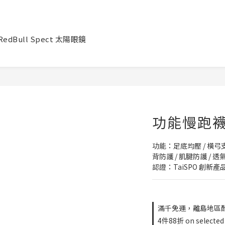
RedBull Spect 太陽眼鏡
功能慢跑襪
功能：足底均壓 / 橫弓支撐
背防護 / 肌腱防護 / 透
認證：TaiSPO 創新產品
滿千免運，離島地區酌收2
4件88折 on selected