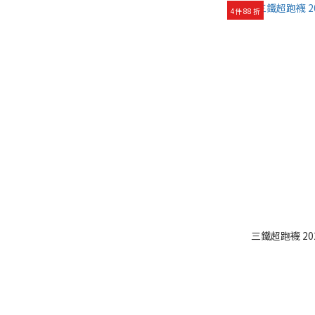
4件 88 折
三鐵超跑襪 202