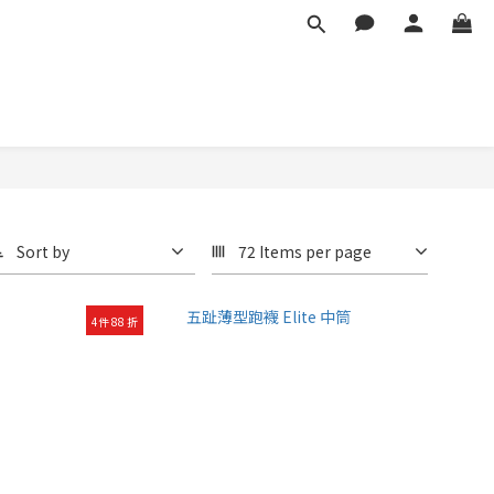
Sort by
72 Items per page
4件 88 折