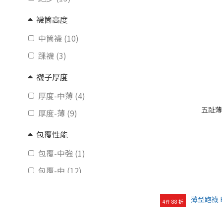
襪筒高度
中筒襪 (10)
踝襪 (3)
襪子厚度
厚度-中薄 (4)
五趾薄型
厚度-薄 (9)
包覆性能
包覆-中強 (1)
包覆-中 (12)
材質、特性
4件 88 折
五趾 (3)