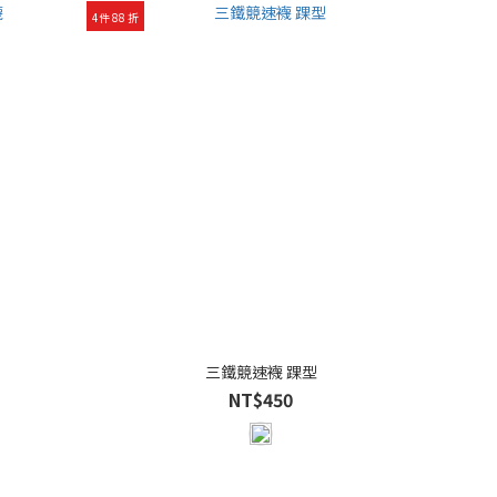
4件 88 折
三鐵競速襪 踝型
NT$450